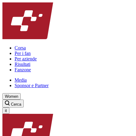
Corsa
Per i fan
Per aziende
Risultati
Fanzone
Media
Sponsor e Partner
Women
Cerca
it