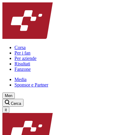
Corsa
Per i fan
Per aziende
Risultati
Fanzone
Media
Sponsor e Partner
Men
Cerca
it