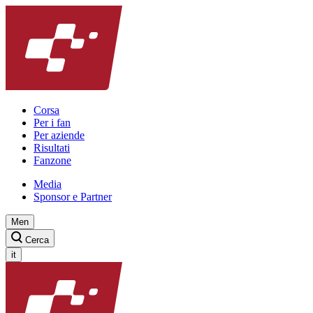
Corsa
Per i fan
Per aziende
Risultati
Fanzone
Media
Sponsor e Partner
Men
Cerca
it