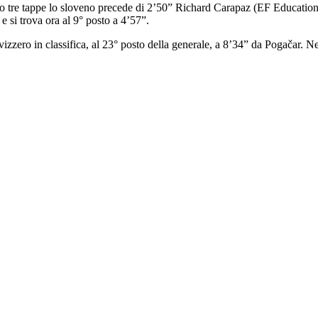
Dopo tre tappe lo sloveno precede di 2’50” Richard Carapaz (EF Education
 si trova ora al 9° posto a 4’57”.
zzero in classifica, al 23° posto della generale, a 8’34” da Pogačar. Nel