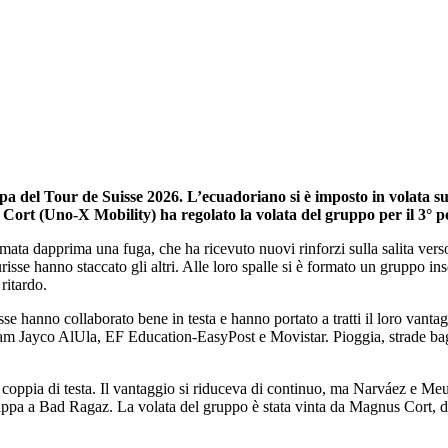
el Tour de Suisse 2026. L’ecuadoriano si è imposto in volata sul 
rt (Uno-X Mobility) ha regolato la volata del gruppo per il 3° p
rmata dapprima una fuga, che ha ricevuto nuovi rinforzi sulla salita ver
e hanno staccato gli altri. Alle loro spalle si è formato un gruppo ins
ritardo.
 hanno collaborato bene in testa e hanno portato a tratti il loro vantagg
eam Jayco AlUla, EF Education-EasyPost e Movistar. Pioggia, strade bagn
 coppia di testa. Il vantaggio si riduceva di continuo, ma Narváez e Meuri
i tappa a Bad Ragaz. La volata del gruppo è stata vinta da Magnus Cort