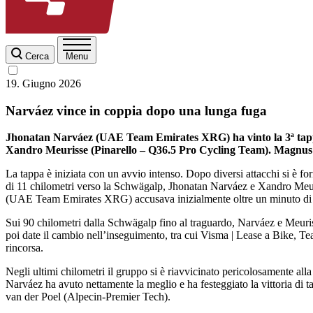
Cerca
Menu
19. Giugno 2026
Narváez vince in coppia dopo una lunga fuga
Jhonatan Narváez (UAE Team Emirates XRG) ha vinto la 3ª tappa d
Xandro Meurisse (Pinarello – Q36.5 Pro Cycling Team). Magnus Co
La tappa è iniziata con un avvio intenso. Dopo diversi attacchi si è fo
di 11 chilometri verso la Schwägalp, Jhonatan Narváez e Xandro Meuriss
(UAE Team Emirates XRG) accusava inizialmente oltre un minuto di 
Sui 90 chilometri dalla Schwägalp fino al traguardo, Narváez e Meurisse
poi date il cambio nell’inseguimento, tra cui Visma | Lease a Bike, T
rincorsa.
Negli ultimi chilometri il gruppo si è riavvicinato pericolosamente alla
Narváez ha avuto nettamente la meglio e ha festeggiato la vittoria d
van der Poel (Alpecin-Premier Tech).