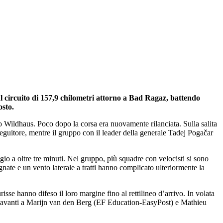
circuito di 157,9 chilometri attorno a Bad Ragaz, battendo
osto.
so Wildhaus. Poco dopo la corsa era nuovamente rilanciata. Sulla salita
eguitore, mentre il gruppo con il leader della generale Tadej Pogačar
io a oltre tre minuti. Nel gruppo, più squadre con velocisti si sono
ate e un vento laterale a tratti hanno complicato ulteriormente la
sse hanno difeso il loro margine fino al rettilineo d’arrivo. In volata
, davanti a Marijn van den Berg (EF Education-EasyPost) e Mathieu