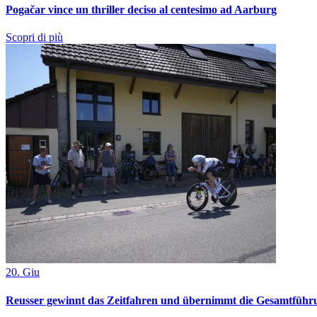
Pogačar vince un thriller deciso al centesimo ad Aarburg
Scopri di più
20. Giu
Reusser gewinnt das Zeitfahren und übernimmt die Gesamtführ