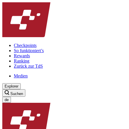
Checkpoints
So funktioniert’s
Rewards
Ranking
Zurück zur TdS
Medien
Explorer
Suchen
de