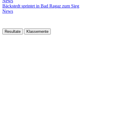
News
Bäckstedt sprintet in Bad Ragaz zum Sieg
News
Resultate
Klassemente