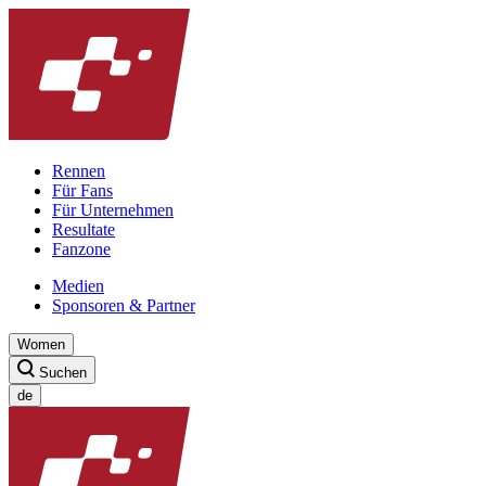
Rennen
Für Fans
Für Unternehmen
Resultate
Fanzone
Medien
Sponsoren & Partner
Women
Suchen
de