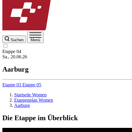
Suchen
Menü
Etappe
04
Sa., 20.06.26
Aarburg
Etappe
03
Etappe
05
Startseite Women
Etappenplan Women
Aarburg
Die Etappe im Überblick