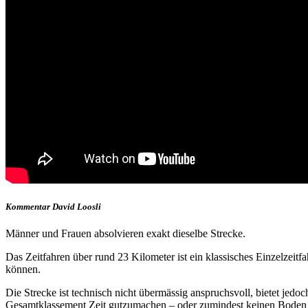
Kommentar David Loosli
Männer und Frauen absolvieren exakt dieselbe Strecke.
Das Zeitfahren über rund 23 Kilometer ist ein klassisches Einzelzeit
können.
Die Strecke ist technisch nicht übermässig anspruchsvoll, bietet jedo
Gesamtklassement Zeit gutzumachen – oder zumindest keinen Boden z