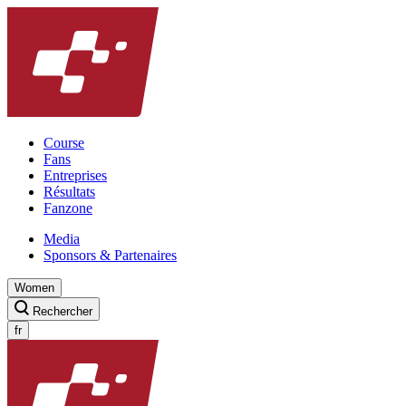
Course
Fans
Entreprises
Résultats
Fanzone
Media
Sponsors & Partenaires
Women
Rechercher
fr