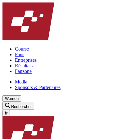
Course
Fans
Entreprises
Résultats
Fanzone
Media
Sponsors & Partenaires
Women
Rechercher
fr