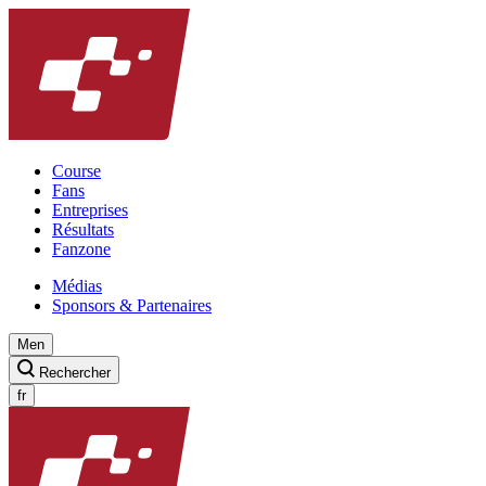
Course
Fans
Entreprises
Résultats
Fanzone
Médias
Sponsors & Partenaires
Men
Rechercher
fr