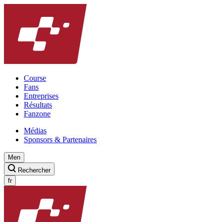
Course
Fans
Entreprises
Résultats
Fanzone
Médias
Sponsors & Partenaires
Men
Rechercher
fr