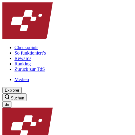
Checkpoints
So funktioniert’s
Rewards
Ranking
Zurück zur TdS
Medien
Explorer
Suchen
de