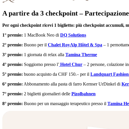
A partire da 3 checkpoint – Partecipazione 
Per ogni checkpoint ricevi 1 biglietto: più checkpoint accumuli, mag
1° premio:
1 MacBook Neo di
DQ Solutions
2° premio:
Buono per il
Chalet RoyAlp Hôtel & Spa
– 1 pernottame
3° premio:
1 giornata di relax alla
Tamina Therme
4° premio:
Soggiorno presso l’
Hotel Chur
– 2 persone, colazione in
5° premio:
buono acquisto da CHF 150.– per il
Landquart Fashion
6° premio:
Abbonamento alla pasta di farro Kernser UrDinkel di
Ker
7° premio:
2 biglietti giornalieri delle
Pizolbahnen
8° premio:
Buono per un massaggio terapeutico presso il
Tamina He