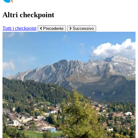
Altri checkpoint
Tutti i checkpoint
Precedente
Successivo