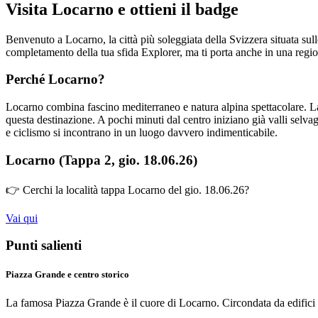
Visita Locarno e ottieni il badge
Benvenuto a Locarno, la città più soleggiata della Svizzera situata sul
completamento della tua sfida Explorer, ma ti porta anche in una regio
Perché Locarno?
Locarno combina fascino mediterraneo e natura alpina spettacolare. La
questa destinazione. A pochi minuti dal centro iniziano già valli selv
e ciclismo si incontrano in un luogo davvero indimenticabile.
Locarno (Tappa 2, gio. 18.06.26)
👉 Cerchi la località tappa Locarno del gio. 18.06.26?
Vai qui
Punti salienti
Piazza Grande e centro storico
La famosa Piazza Grande è il cuore di Locarno. Circondata da edifici st