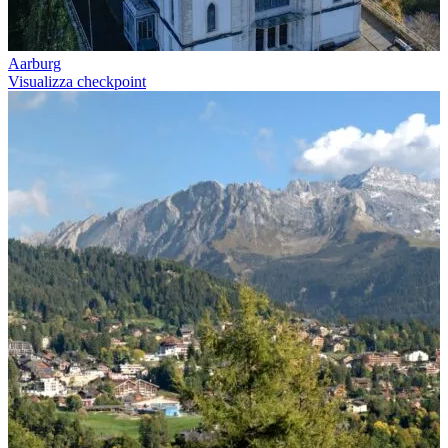
Scarica GPX
Aarburg
Visualizza checkpoint