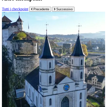
Tutti i checkpoint
Precedente
Successivo