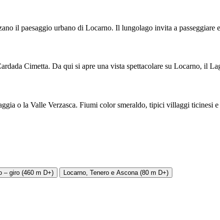
zano il paesaggio urbano di Locarno. Il lungolago invita a passeggiare e
dada Cimetta. Da qui si apre una vista spettacolare su Locarno, il Lago 
ggia o la Valle Verzasca. Fiumi color smeraldo, tipici villaggi ticines
o – giro (460 m D+)
Locarno, Tenero e Ascona (80 m D+)