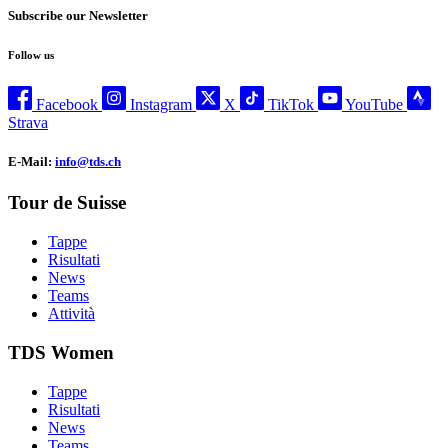
Subscribe our Newsletter
Follow us
Facebook
Instagram
X
TikTok
YouTube
Strava
E-Mail:
info@tds.ch
Tour de Suisse
Tappe
Risultati
News
Teams
Attività
TDS Women
Tappe
Risultati
News
Teams