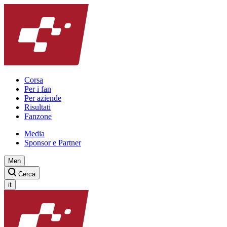
Corsa
Per i fan
Per aziende
Risultati
Fanzone
Media
Sponsor e Partner
Men
Cerca
it