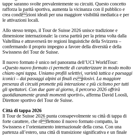
tappe saranno svolte prevalentemente su circuiti. Questo concetto
rafforza la parità sportiva, aumenta la vicinanza con il pubblico e
crea condizioni ideali per una maggiore visibilità mediatica e per
le attivazioni locali.
Allo stesso tempo, il Tour de Suisse 2026 unisce tradizione e
dimensione internazionale: la corsa partirà per la prima volta dalla
Valtellina e attraverserà tre regioni linguistiche della Svizzera –
confermando il proprio impegno a favore della diversità e della
Swissness del Tour de Suisse.
Il nuovo formato è unico nel panorama dell’UCI WorldTour:
«Questo nuovo formato ci permette di caratterizzare in modo molto
chiaro ogni tappa. Uniamo profili selettivi, varietà tattica e paesaggi
iconici – dai passaggi alpini ai finali esplosivi. La maggiore
presenza di circuiti promette più interazione e più ciclismo per tutti
gli spettatori. Con due gare al giorno, il percorso 2026 offrirà
quotidianamente grandi momenti sportivi»
, afferma David Loosli,
Direttore sportivo del Tour de Suisse.
Città di tappa 2026
Il Tour de Suisse 2026 punta consapevolmente su città di tappa di
forte carattere, che riflettono il nuovo formato compatto, la
Swissness e l’orientamento internazionale della corsa. Con una
partenza all’estero, una città di transizione significativa e un finale