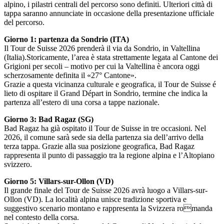
alpino, i pilastri centrali del percorso sono definiti. Ulteriori città di
tappa saranno annunciate in occasione della presentazione ufficiale
del percorso.
Giorno 1: partenza da Sondrio (ITA)
Il Tour de Suisse 2026 prenderà il via da Sondrio, in Valtellina
(Italia).Storicamente, l’area è stata strettamente legata al Cantone dei
Grigioni per secoli – motivo per cui la Valtellina è ancora oggi
scherzosamente definita il «27° Cantone».
Grazie a questa vicinanza culturale e geografica, il Tour de Suisse é
lieto di ospitare il Grand Départ in Sondrio, termine che indica la
partenza all’estero di una corsa a tappe nazionale.
Giorno 3: Bad Ragaz (SG)
Bad Ragaz ha già ospitato il Tour de Suisse in tre occasioni. Nel
2026, il comune sarà sede sia della partenza sia dell’arrivo della
terza tappa. Grazie alla sua posizione geografica, Bad Ragaz
rappresenta il punto di passaggio tra la regione alpina e l’Altopiano
svizzero.
Giorno 5: Villars-sur-Ollon (VD)
Il grande finale del Tour de Suisse 2026 avrà luogo a Villars-sur-
Ollon (VD). La località alpina unisce tradizione sportiva e
suggestivo scenario montano e rappresenta la Svizzera romanda
nel contesto della corsa.