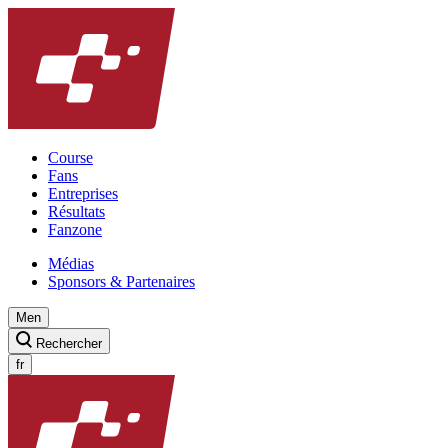
Course
Fans
Entreprises
Résultats
Fanzone
Médias
Sponsors & Partenaires
Men
Rechercher
fr