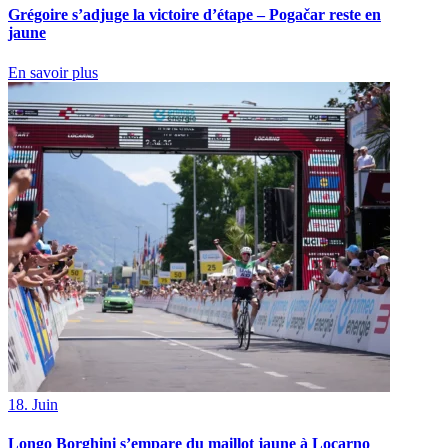
Grégoire s’adjuge la victoire d’étape – Pogačar reste en
jaune
En savoir plus
18. Juin
Longo Borghini s’empare du maillot jaune à Locarno