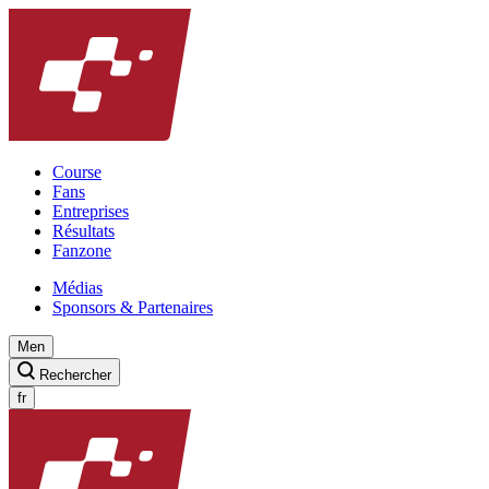
Course
Fans
Entreprises
Résultats
Fanzone
Médias
Sponsors & Partenaires
Men
Rechercher
fr