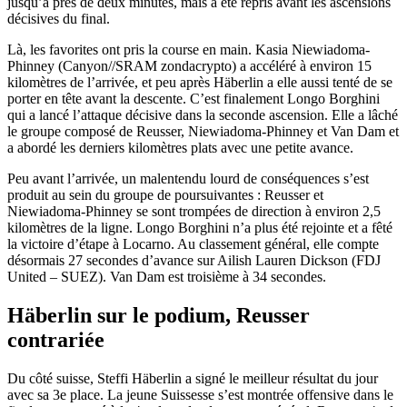
jusqu’à près de deux minutes, mais a été repris avant les ascensions
décisives du final.
Là, les favorites ont pris la course en main. Kasia Niewiadoma-
Phinney (Canyon//SRAM zondacrypto) a accéléré à environ 15
kilomètres de l’arrivée, et peu après Häberlin a elle aussi tenté de se
porter en tête avant la descente. C’est finalement Longo Borghini
qui a lancé l’attaque décisive dans la seconde ascension. Elle a lâché
le groupe composé de Reusser, Niewiadoma-Phinney et Van Dam et
a abordé les derniers kilomètres plats avec une petite avance.
Peu avant l’arrivée, un malentendu lourd de conséquences s’est
produit au sein du groupe de poursuivantes : Reusser et
Niewiadoma-Phinney se sont trompées de direction à environ 2,5
kilomètres de la ligne. Longo Borghini n’a plus été rejointe et a fêté
la victoire d’étape à Locarno. Au classement général, elle compte
désormais 27 secondes d’avance sur Ailish Lauren Dickson (FDJ
United – SUEZ). Van Dam est troisième à 34 secondes.
Häberlin sur le podium, Reusser
contrariée
Du côté suisse, Steffi Häberlin a signé le meilleur résultat du jour
avec sa 3e place. La jeune Suissesse s’est montrée offensive dans le