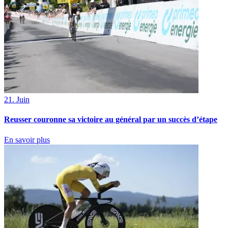
21. Juin
Reusser couronne sa victoire au général par un succès d’étape
En savoir plus