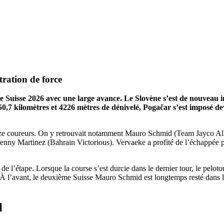
ration de force
sse 2026 avec une large avance. Le Slovène s’est de nouveau impo
e 150,7 kilomètres et 4226 mètres de dénivelé, Pogačar s’est impos
 onze coureurs. On y retrouvait notamment Mauro Schmid (Team Jayco 
ny Martinez (Bahrain Victorious). Vervaeke a profité de l’échappée po
l’étape. Lorsque la course s’est durcie dans le dernier tour, le peloto
 À l’avant, le deuxième Suisse Mauro Schmid est longtemps resté dans le 
l