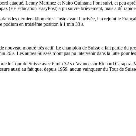
rd attaqué. Lenny Martinez et Nairo Quintana l’ont suivi, et peu après 
rapaz (EF Education-EasyPost) a pu suivre brièvement, mais a dû rapide
ans les derniers kilomètres. Juste avant l’arrivée, il a rejoint le Françai
 podium en troisième position à 1 min 33 s.
de nouveau montré très actif. Le champion de Suisse a fait partie du group
n 26 s. Les autres Suisses n’ont pas pu intervenir dans la lutte pour les
porte le Tour de Suisse avec 6 min 32 s d’avance sur Richard Carapaz. 
esure aussi au fait que, depuis 1959, aucun vainqueur du Tour de Suisse