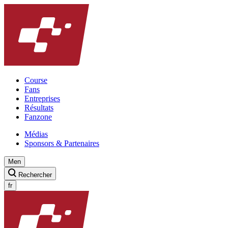
Course
Fans
Entreprises
Résultats
Fanzone
Médias
Sponsors & Partenaires
Men
Rechercher
fr