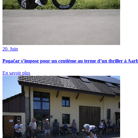
20. Juin
Pogačar s’impose pour un centième au terme d’un thriller à Aar
En savoir plus