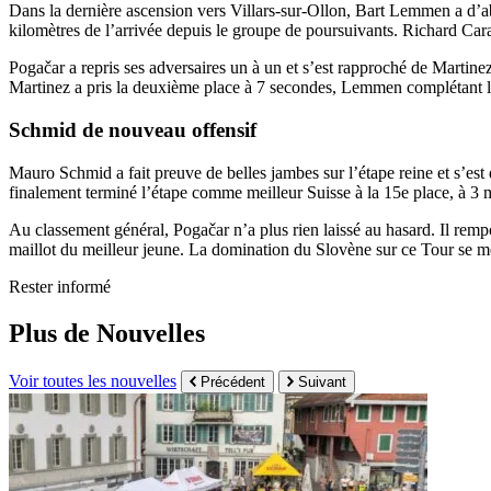
Dans la dernière ascension vers Villars-sur-Ollon, Bart Lemmen a d’abo
kilomètres de l’arrivée depuis le groupe de poursuivants. Richard Ca
Pogačar a repris ses adversaires un à un et s’est rapproché de Martinez d
Martinez a pris la deuxième place à 7 secondes, Lemmen complétant le
Schmid de nouveau offensif
Mauro Schmid a fait preuve de belles jambes sur l’étape reine et s’est 
finalement terminé l’étape comme meilleur Suisse à la 15e place, à 3 mi
Au classement général, Pogačar n’a plus rien laissé au hasard. Il rem
maillot du meilleur jeune. La domination du Slovène sur ce Tour se m
Rester informé
Plus de Nouvelles
Voir toutes les nouvelles
Précédent
Suivant