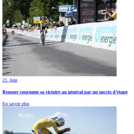
21. Juin
Reusser couronne sa victoire au général par un succès d’étape
En savoir plus