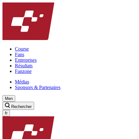
Course
Fans
Entreprises
Résultats
Fanzone
Médias
Sponsors & Partenaires
Men
Rechercher
fr