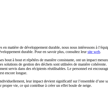
es en matière de développement durable, nous nous intéressons à l’équipe
 développement durable. Pour en savoir plus, consultez leur
site web
.
ises bout à bout et répétées de manière consistante, ont un impact mesura
s solutions de gestion des déchets sont utilisées de manière cohérente. Pa
ent servis dans des récipients réutilisables. Le personnel est encouragé à
 est encore longue.
ndividuellement, leur impact devient significatif sur l’ensemble d’une s
 propre vie, ce qui contribue à créer un effet boule de neige.