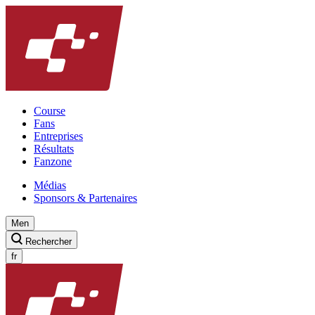
Course
Fans
Entreprises
Résultats
Fanzone
Médias
Sponsors & Partenaires
Men
Rechercher
fr