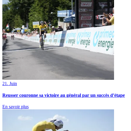
21. Juin
Reusser couronne sa victoire au général par un succès d’étape
En savoir plus