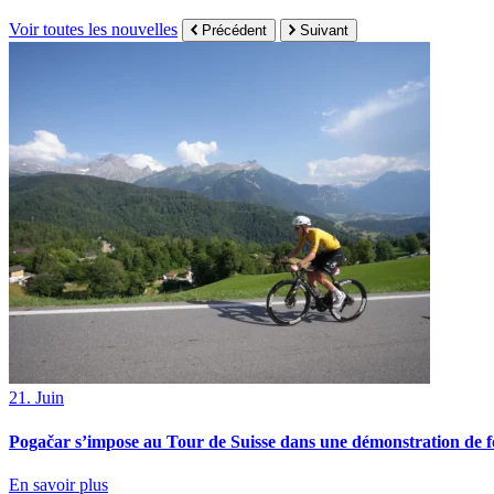
Voir toutes les nouvelles
Précédent
Suivant
21. Juin
Pogačar s’impose au Tour de Suisse dans une démonstration de f
En savoir plus