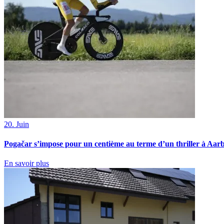
20. Juin
Pogačar s’impose pour un centième au terme d’un thriller à Aar
En savoir plus