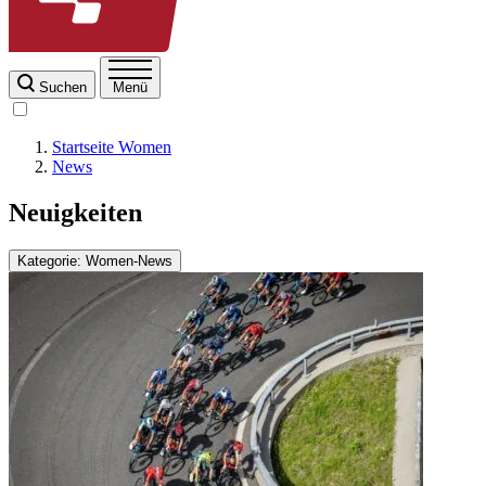
Suchen
Menü
Startseite Women
News
Neuigkeiten
Kategorie: Women-News