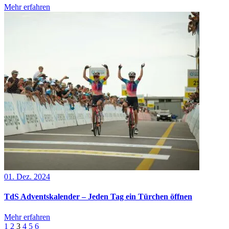
Mehr erfahren
01. Dez. 2024
TdS Adventskalender – Jeden Tag ein Türchen öffnen
Mehr erfahren
1
2
3
4
5
6