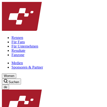
Rennen
Für Fans
Für Unternehmen
Resultate
Fanzone
Medien
Sponsoren & Partner
Women
Suchen
de