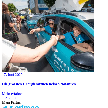
17. Juni 2025
Die grössten Energiemythen beim Velofahren
Mehr erfahren
1
2
3
…
6
Main Partner