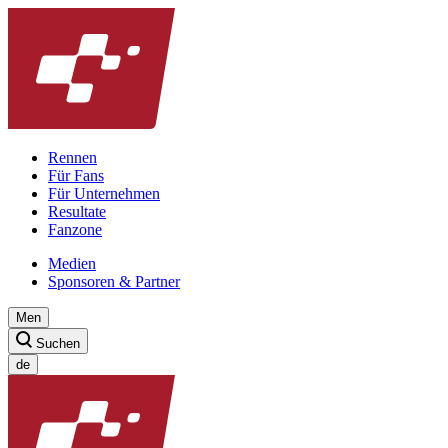
Rennen
Für Fans
Für Unternehmen
Resultate
Fanzone
Medien
Sponsoren & Partner
Men
Suchen
de