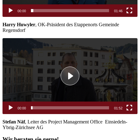
00:00
01:46
Harry Huwyler
, OK-Präsident des Etappenorts Gemeinde
Regensdorf
Video-
Player
00:00
01:52
Stefan Näf
, Leiter des Project Management Office Einsiedeln-
Ybrig-Zürichsee AG
Wir beraten sie gerne!