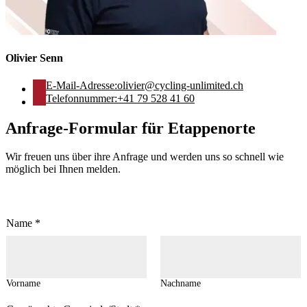
Olivier Senn
E-Mail-Adresse:
olivier@cycling-unlimited.ch
Telefonnummer:
+41 79 528 41 60
Anfrage-Formular für Etappenorte
Wir freuen uns über ihre Anfrage und werden uns so schnell wie
möglich bei Ihnen melden.
Name
*
Vorname
Nachname
F