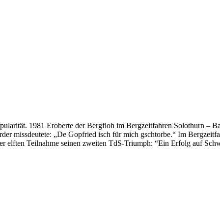
pularität. 1981 Eroberte der Bergfloh im Bergzeitfahren Solothurn – B
der missdeutete: „De Gopfried isch für mich gschtorbe.“ Im Bergzeit
ner elften Teilnahme seinen zweiten TdS-Triumph: “Ein Erfolg auf Schwe