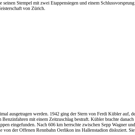
isse seinen Stempel mit zwei Etappensiegen und einem Schlussvorsprung
eisterschaft von Zürich.
mal ausgetragen werden. 1942 ging der Stern von Ferdi Kübler auf, d
enzinfahren mit einem Zeitzuschlag bestraft. Kübler brachte danach d
 Etappen eingefunden. Nach 606 km herrschte zwischen Sepp Wagner und
 von der Offenen Rennbahn Oerlikon ins Hallenstadion disloziert. Si