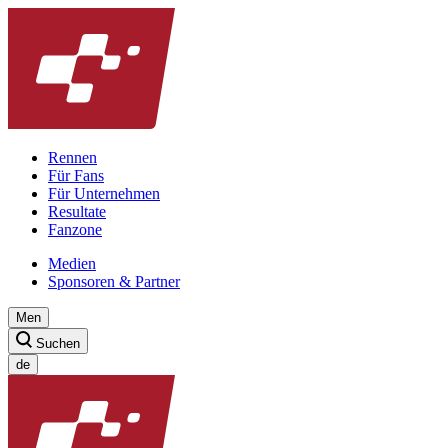
Rennen
Für Fans
Für Unternehmen
Resultate
Fanzone
Medien
Sponsoren & Partner
Men
Suchen
de