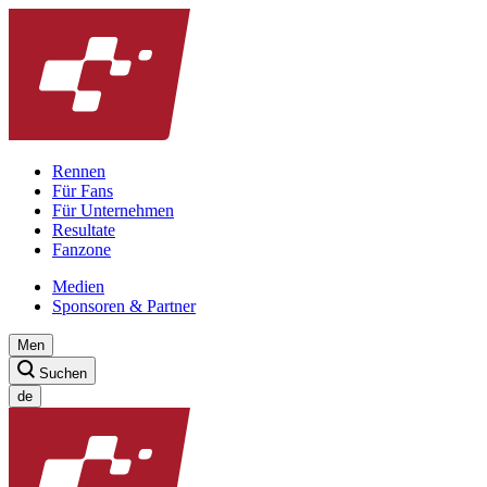
Rennen
Für Fans
Für Unternehmen
Resultate
Fanzone
Medien
Sponsoren & Partner
Men
Suchen
de