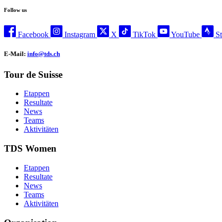
Follow us
Facebook
Instagram
X
TikTok
YouTube
S
E-Mail:
info@tds.ch
Tour de Suisse
Etappen
Resultate
News
Teams
Aktivitäten
TDS Women
Etappen
Resultate
News
Teams
Aktivitäten