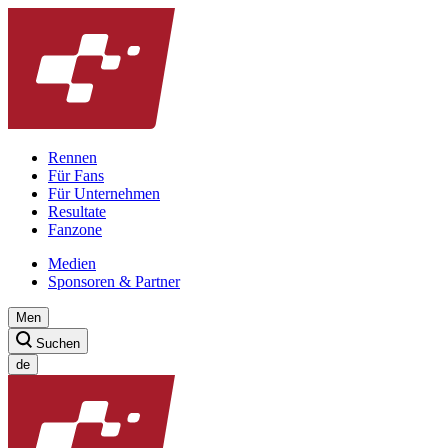
Rennen
Für Fans
Für Unternehmen
Resultate
Fanzone
Medien
Sponsoren & Partner
Men
Suchen
de