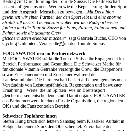
Beitrag zur Durchführung der Tour de Suisse. Die Partnerschaft
basiert auf gemeinsamen Werten wie die Begeisterung für den Sport
und dem Anspruch, Menschen zu bewegen.
„Mit Decathlon
gewinnen wir einen Partner, der den Sport lebt und eine enorme
Strahlkraft besitzt. Gemeinsam wollen wir den Radsport weiter
fördern und die Tour de Suisse für Fans, Partner, Fahrerinnen und
Fahrer sowie die gesamte Crew
gleichermassen erlebbar machen“
, sagt Gabriela Buchs, CEO von
Cycling Unlimited, Veranstalterin der Tour de Suisse.
FOCUSWATER neu im Partnernetzwerk
Mit FOCUSWATER stärkt die Tour de Suisse ihr Engagement im
Bereich Performance und Gesundheit. Die Schweizer Marke für
funktionale Vitamin-Getränke versorgt die Crew, die Etappenorte
sowie Zuschauerinnen und Zuschauer während der
Landesrundfahrt. Die Partnerschaft basiert auf einem gemeinsamen
Verständnis von Leistungsfähigkeit, Regeneration und bewusster
Ernährung – Werte, die im Spitzen- wie im Breitensport
gleichermassen entscheidend sind. Damit ergänzt FOCUSWATER
das Partnernetzwerk in einem für die Organisation, die regionalen
OKs und die Fans zentralen Bereich.
Schweizer Topfahrer:innen
Stefan Küng brach sich letzten Samstag beim Klassiker-Auftakt in
Belgien bei einem Sturz den Oberschenkel. Zuvor hatte der