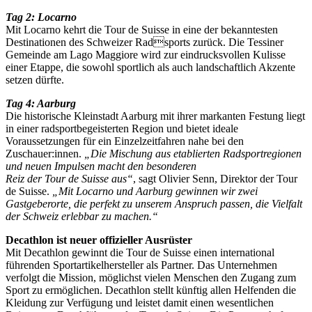
Tag 2: Locarno
Mit Locarno kehrt die Tour de Suisse in eine der bekanntesten
Destinationen des Schweizer Radsports zurück. Die Tessiner
Gemeinde am Lago Maggiore wird zur eindrucksvollen Kulisse
einer Etappe, die sowohl sportlich als auch landschaftlich Akzente
setzen dürfte.
Tag 4: Aarburg
Die historische Kleinstadt Aarburg mit ihrer markanten Festung liegt
in einer radsportbegeisterten Region und bietet ideale
Voraussetzungen für ein Einzelzeitfahren nahe bei den
Zuschauer:innen.
„Die Mischung aus etablierten Radsportregionen
und neuen Impulsen macht den besonderen
Reiz der Tour de Suisse aus“
, sagt Olivier Senn, Direktor der Tour
de Suisse.
„Mit Locarno und Aarburg gewinnen wir zwei
Gastgeberorte, die perfekt zu unserem Anspruch passen, die Vielfalt
der Schweiz erlebbar zu machen.“
Decathlon ist neuer offizieller Ausrüster
Mit Decathlon gewinnt die Tour de Suisse einen international
führenden Sportartikelhersteller als Partner. Das Unternehmen
verfolgt die Mission, möglichst vielen Menschen den Zugang zum
Sport zu ermöglichen. Decathlon stellt künftig allen Helfenden die
Kleidung zur Verfügung und leistet damit einen wesentlichen