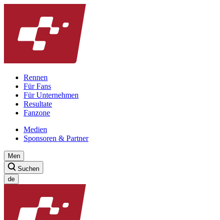
Rennen
Für Fans
Für Unternehmen
Resultate
Fanzone
Medien
Sponsoren & Partner
Men
Suchen
de