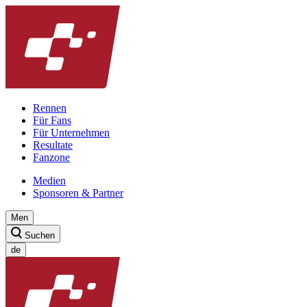
Rennen
Für Fans
Für Unternehmen
Resultate
Fanzone
Medien
Sponsoren & Partner
Men
Suchen
de