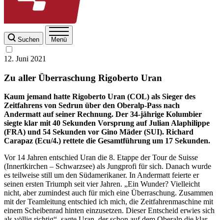
Suchen
Menü
12. Juni 2021
Zu aller Überraschung Rigoberto Uran
Kaum jemand hatte Rigoberto Uran (COL) als Sieger des
Zeitfahrens von Sedrun über den Oberalp-Pass nach
Andermatt auf seiner Rechnung. Der 34-jährige Kolumbier
siegte klar mit 40 Sekunden Vorsprung auf Julian Alaphilippe
(FRA) und 54 Sekunden vor Gino Mäder (SUI). Richard
Carapaz (Ecu/4.) rettete die Gesamtführung um 17 Sekunden.
Vor 14 Jahren entschied Uran die 8. Etappe der Tour de Suisse
(Innertkirchen – Schwarzsee) als Jungprofi für sich. Danach wurde
es teilweise still um den Südamerikaner. In Andermatt feierte er
seinen ersten Triumph seit vier Jahren. „Ein Wunder? Vielleicht
nicht, aber zumindest auch für mich eine Überraschung. Zusammen
mit der Teamleitung entschied ich mich, die Zeitfahrenmaschine mit
einem Scheibenrad hinten einzusetzen. Dieser Entscheid erwies sich
als völlig richtig“, sagte Uran, der schon auf dem Oberalp die klar