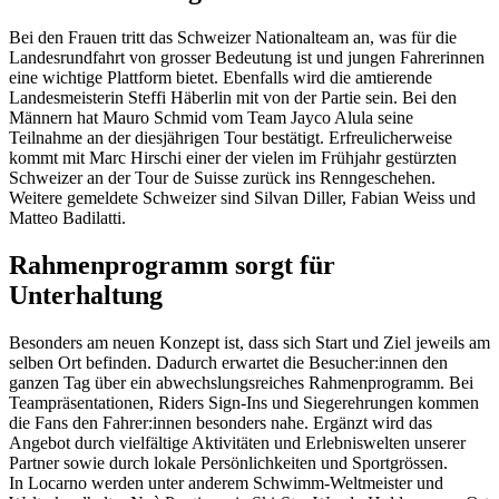
Bei den Frauen tritt das Schweizer Nationalteam an, was für die
Landesrundfahrt von grosser Bedeutung ist und jungen Fahrerinnen
eine wichtige Plattform bietet. Ebenfalls wird die amtierende
Landesmeisterin Steffi Häberlin mit von der Partie sein. Bei den
Männern hat Mauro Schmid vom Team Jayco Alula seine
Teilnahme an der diesjährigen Tour bestätigt. Erfreulicherweise
kommt mit Marc Hirschi einer der vielen im Frühjahr gestürzten
Schweizer an der Tour de Suisse zurück ins Renngeschehen.
Weitere gemeldete Schweizer sind Silvan Diller, Fabian Weiss und
Matteo Badilatti.
Rahmenprogramm sorgt für
Unterhaltung
Besonders am neuen Konzept ist, dass sich Start und Ziel jeweils am
selben Ort befinden. Dadurch erwartet die Besucher:innen den
ganzen Tag über ein abwechslungsreiches Rahmenprogramm. Bei
Teampräsentationen, Riders Sign-Ins und Siegerehrungen kommen
die Fans den Fahrer:innen besonders nahe. Ergänzt wird das
Angebot durch vielfältige Aktivitäten und Erlebniswelten unserer
Partner sowie durch lokale Persönlichkeiten und Sportgrössen.
In Locarno werden unter anderem Schwimm-Weltmeister und