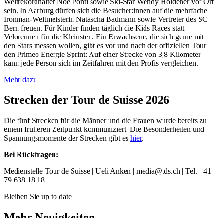
Weltrekordhalter Noè Ponti sowie Ski-Star Wendy Holdener vor Ort
sein. In Aarburg dürfen sich die Besucher:innen auf die mehrfache
Ironman-Weltmeisterin Natascha Badmann sowie Vertreter des SC
Bern freuen. Für Kinder finden täglich die Kids Races statt –
Velorennen für die Kleinsten. Für Erwachsene, die sich gerne mit
den Stars messen wollen, gibt es vor und nach der offiziellen Tour
den Primeo Energie Sprint: Auf einer Strecke von 3,8 Kilometer
kann jede Person sich im Zeitfahren mit den Profis vergleichen.
Mehr dazu
Strecken der Tour de Suisse 2026
Die fünf Strecken für die Männer und die Frauen wurde bereits zu
einem früheren Zeitpunkt kommuniziert. Die Besonderheiten und
Spannungsmomente der Strecken gibt es
hier
.
Bei Rückfragen:
Medienstelle Tour de Suisse | Ueli Anken |
media@tds.ch
| Tel. +41
79 638 18 18
Bleiben Sie up to date
Mehr Neuigkeiten