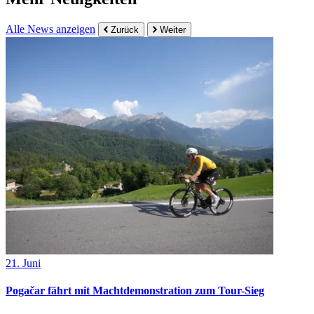
Alle News anzeigen
Zurück
Weiter
21. Juni
Pogačar fährt mit Machtdemonstration zum Tour-Sieg