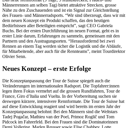
Männerrennen am selben Tag) bietet attraktive Strecken, grosse
Nähe zu den Zuschauenden und ist ein Signal zur Gleichstellung
des Frauen- und Männerradsports. “Wir sind überzeugt, dass wir mit
dem neuen Konzept ein Produkt schaffen, das den heutigen
Bedürfnissen aller Beteiligten entspricht”, sagt CEO Gabriela
Buchs. Bei der ersten Durchführung im neuen Format, geht es in
erster Linie darum, Erfahrungen zu sammeln, gemeinsam mit den
Partnern und den Austragungsorten. “Herausfordernd bei zwei
Rennen an einem Tag werden sicher die Logistik und die Abläufe,
für Mitarbeitende, aber auch für die Rennteams”, meint Tourdirektor
Olivier Senn.
Neues Konzept – erste Erfolge
Die Konzeptanpassung der Tour de Suisse spiegelt auch die
Veränderungen im internationalen Radsport. Die Topfahrer:innen
legen ihren Fokus vermehrt auf die grossen Rundfahrten, Tour de
France, Giro d’Italia und Vuelta. In der Vorbereitung suchen sie
deswegen kürzere, intensivere Rennformate. Die Tour de Suisse hat
auf diese Entwicklung reagiert und wird bereits im ersten Jahr der
Konzeptanpassung belohnt: Bei den Männern sind die Weltstars
Tadej Pogačar, Mathieu van der Poel, Primoz Roglič und Tom
Pidcock im Fahrerfeld. Bei den Frauen sind die Dominatorinnen
Demi Vollering, Marlen Reusser sowie Elise Chabbey, Lotte