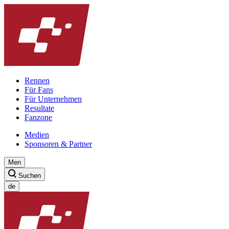
Rennen
Für Fans
Für Unternehmen
Resultate
Fanzone
Medien
Sponsoren & Partner
Men
Suchen
de